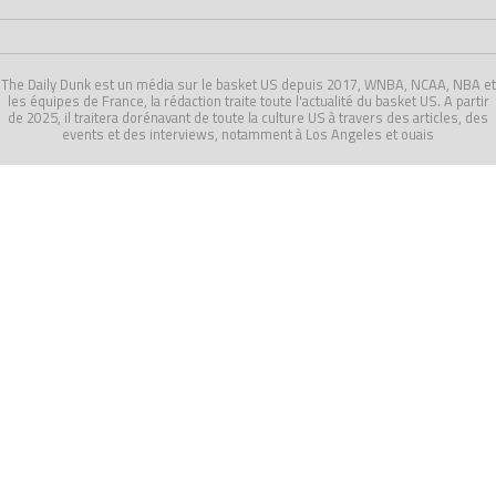
The Daily Dunk est un média sur le basket US depuis 2017, WNBA, NCAA, NBA et
les équipes de France, la rédaction traite toute l'actualité du basket US. A partir
de 2025, il traitera dorénavant de toute la culture US à travers des articles, des
events et des interviews, notamment à Los Angeles et ouais