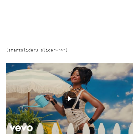
[smartslider3 slider="4"]