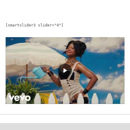
[smartslider3 slider="4"]