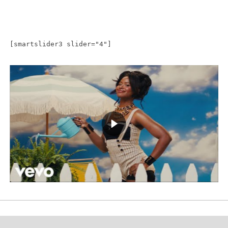
[smartslider3 slider="4"]