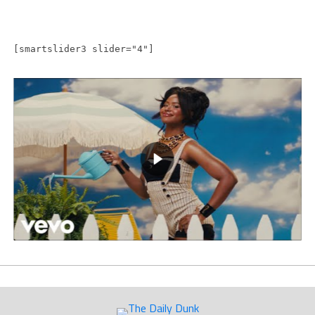
[smartslider3 slider="4"]