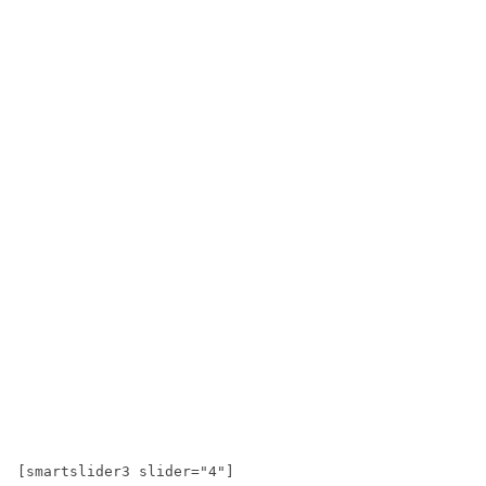
[smartslider3 slider="4"]