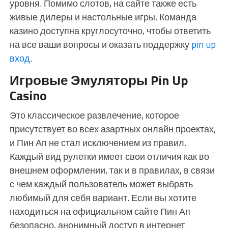
уровня. Помимо слотов, на сайте также есть
живые дилеры и настольные игры. Команда
казино доступна круглосуточно, чтобы ответить
на все ваши вопросы и оказать поддержку
pin up
вход
.
Игровые Эмуляторы Pin Up
Casino
Это классическое развлечение, которое
присутствует во всех азартных онлайн проектах,
и Пин Ап не стал исключением из правил.
Каждый вид рулетки имеет свои отличия как во
внешнем оформлении, так и в правилах, в связи
с чем каждый пользователь может выбрать
любимый для себя вариант. Если вы хотите
находиться на официальном сайте Пин Ап
безопасно, анонимный доступ в интернет