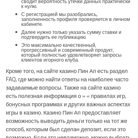
сводит вероятность утечки данных практически
к нулю.
С регистрацией мы разобрались,
заполненность профиля проверяется в личном
кабинете.
Далее нужно только указать сумму ставки и
подтвердить ее публикацию.
Это максимально качественный,
прогрессивный и современный продукт,
который полностью удовлетворяет запросы
клиентов игорного клуба.
Кроме того, на сайте казино Пин Ап есть раздел
FAQ, где можно найти ответы на наиболее часто
задаваемые вопросы. Также на сайте казино
есть полезная информация о » « правилах игр,
бонусных программах и других важных аспектах
игры в казино. Казино Пин Ап предоставляет
возможность выводить деньги только на тот же
способ, которым был сделан депозит, если это
возможно. Если это невозможно, можно выбрать