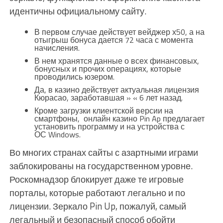
идентичны официальному сайту.
В первом случае действует вейджер х50, а на
отыгрыш бонуса дается 72 часа с момента
начисления.
В нем хранятся данные о всех финансовых,
бонусных и прочих операциях, которые
проводились юзером.
Да, в казино действует актуальная лицензия
Кюрасао, заработавшая » « 6 лет назад.
Кроме загрузки клиентской версии на
смартфоны, онлайн казино Pin Ap предлагает
установить программу и на устройства с
ОС Windows.
Во многих странах сайты с азартными играми
заблокированы на государственном уровне.
Роскомнадзор блокирует даже те игровые
порталы, которые работают легально и по
лицензии. Зеркало Pin Up, пожалуй, самый
легальный и безопасный способ обойти