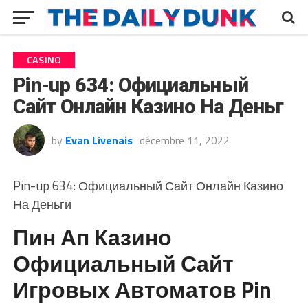
CASINO
Pin-up 634: Официальный
Сайт Онлайн Казино На Деньг
by
Evan Livenais
décembre 11, 2022
Pin-up 634: Официальный Сайт Онлайн Казино
На Деньги
Пин Ап Казино
Официальный Сайт
Игровых Автоматов Pin