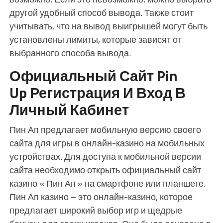
другой удобный способ вывода. Также стоит
учитывать, что на вывод выигрышей могут быть
установлены лимиты, которые зависят от
выбранного способа вывода.
Официальный Сайт Pin
Up Регистрация И Вход В
Личный Кабинет
Пин Ап предлагает мобильную версию своего
сайта для игры в онлайн-казино на мобильных
устройствах. Для доступа к мобильной версии
сайта необходимо открыть официальный сайт
казино « Пин Ап » на смартфоне или планшете.
Пин Ап казино – это онлайн-казино, которое
предлагает широкий выбор игр и щедрые