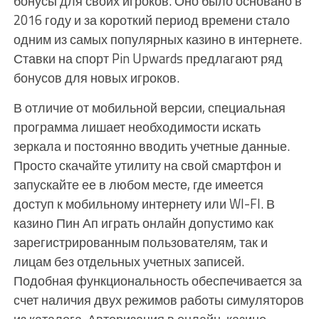
бонусы для своих игроков. Оно было основано в
2016 году и за короткий период времени стало
одним из самых популярных казино в интернете.
Ставки на спорт Pin Upwards предлагают ряд
бонусов для новых игроков.
В отличие от мобильной версии, специальная
программа лишает необходимости искать
зеркала и постоянно вводить учетные данные.
Просто скачайте утилиту на свой смартфон и
запускайте ее в любом месте, где имеется
доступ к мобильному интернету или WI-FI. В
казино Пин Ап играть онлайн допустимо как
зарегистрированным пользователям, так и
лицам без отдельных учетных записей.
Подобная функциональность обеспечивается за
счет наличия двух режимов работы симуляторов