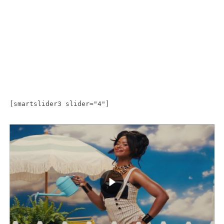
[smartslider3 slider="4"]