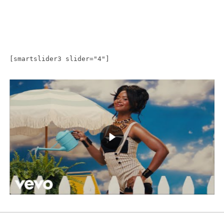
[smartslider3 slider="4"]