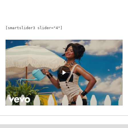
[smartslider3 slider="4"]