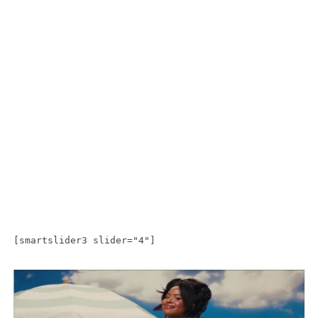
[smartslider3 slider="4"]