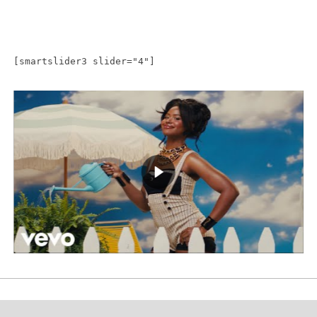
[smartslider3 slider="4"]