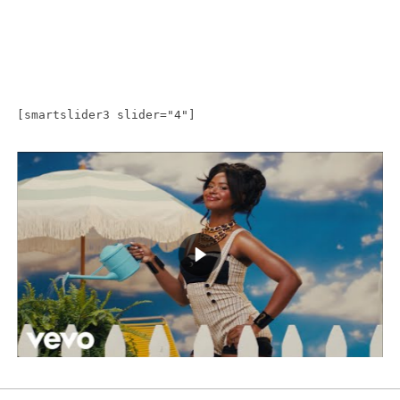
[smartslider3 slider="4"]