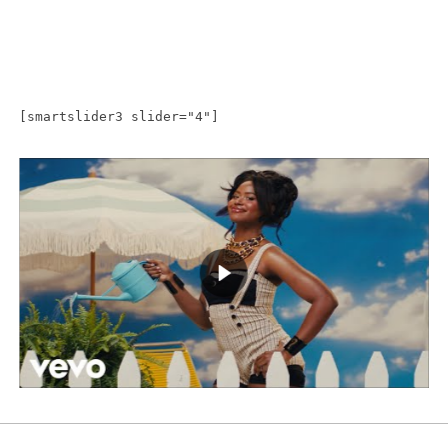
[smartslider3 slider="4"]