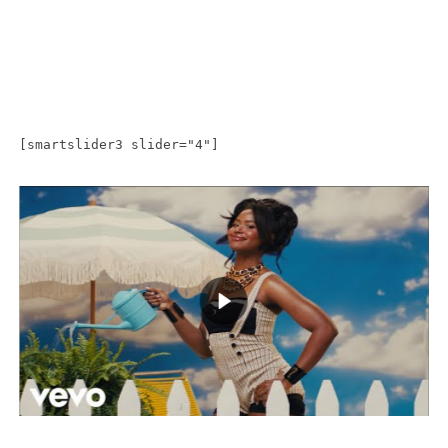
[smartslider3 slider="4"]