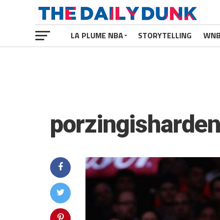
LA PLUME NBA
STORYTELLING
WN
porzingisharde