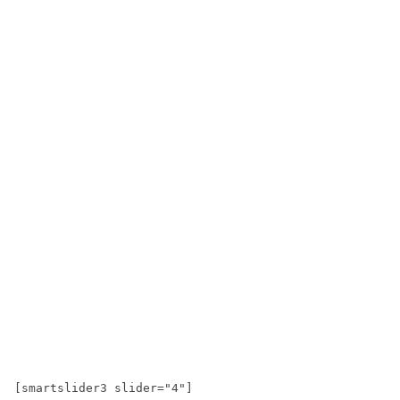
[smartslider3 slider="4"]