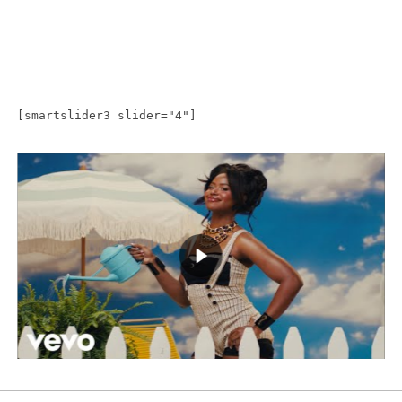
[smartslider3 slider="4"]