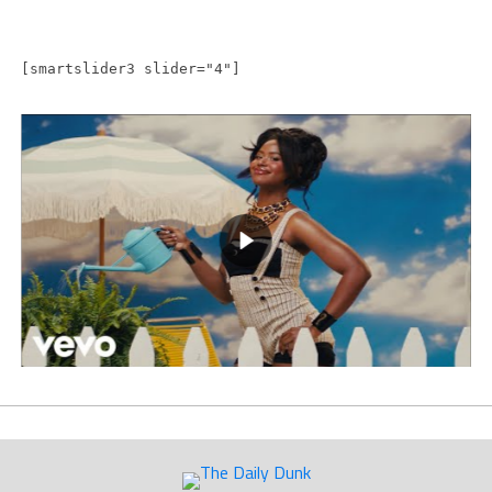
[smartslider3 slider="4"]