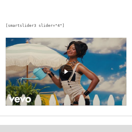
[smartslider3 slider="4"]