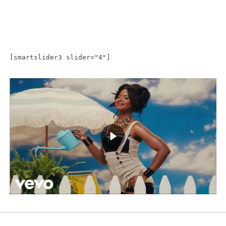
[smartslider3 slider="4"]