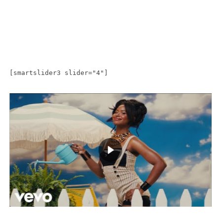
[smartslider3 slider="4"]