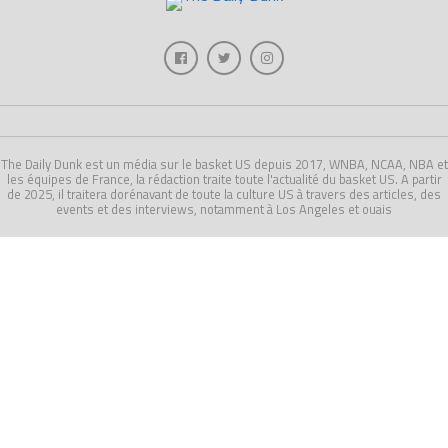
The Daily Dunk est un média sur le basket US depuis 2017, WNBA, NCAA, NBA et
les équipes de France, la rédaction traite toute l'actualité du basket US. A partir
de 2025, il traitera dorénavant de toute la culture US à travers des articles, des
events et des interviews, notamment à Los Angeles et ouais