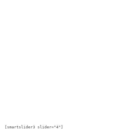
[smartslider3 slider="4"]