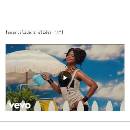
[smartslider3 slider="4"]