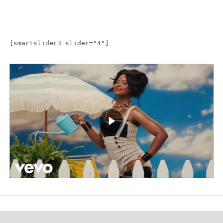
[smartslider3 slider="4"]