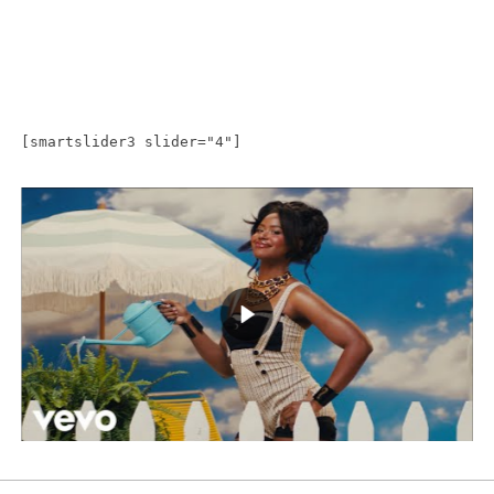
[smartslider3 slider="4"]