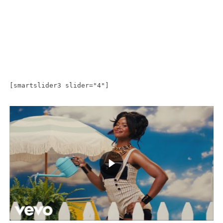
[smartslider3 slider="4"]