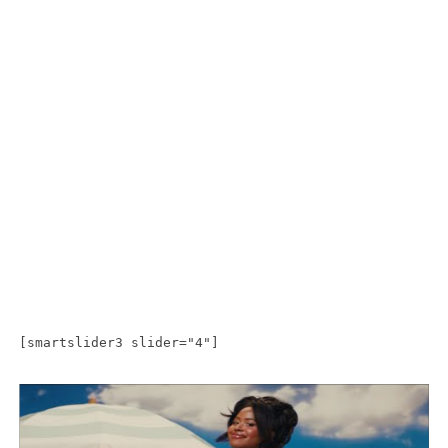
[smartslider3 slider="4"]