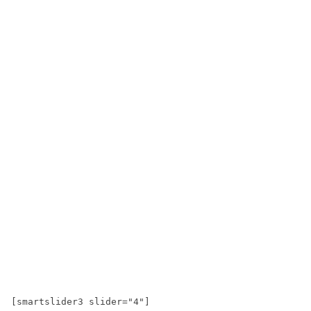
[smartslider3 slider="4"]