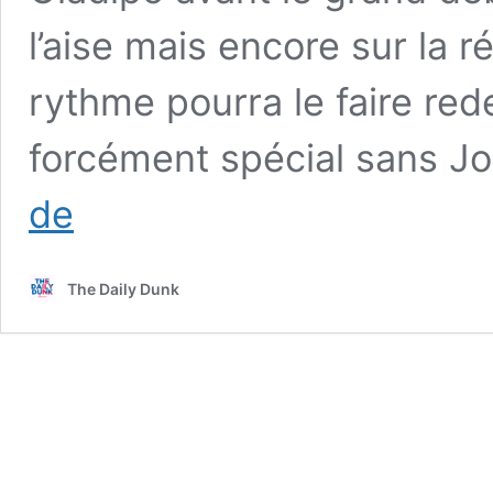
l’aise mais encore sur la 
rythme pourra le faire red
forcément spécial sans Jo
Victor
de
Oladipo
finit
fort
The Daily Dunk
avant
le
début
de
saison
:
la
mission
contrat