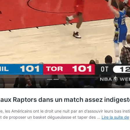
 aux Raptors dans un match assez indigeste
les Américains ont le droit une nuit par an d’assouvir leurs bas in
droit de proposer un basket dégueulasse et taper des …
Lire la suite de