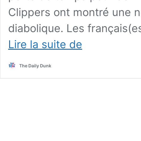
Clippers ont montré une no
diabolique. Les français(e
Les
Lire la suite de
Clippers
à
deux
The Daily Dunk
doigts
du
comeback
:
+51
pour
les
Mavs,
on
a
failli
y