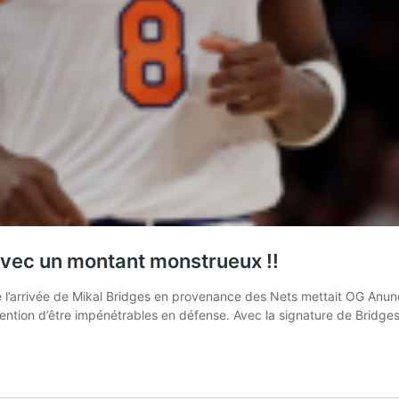
vec un montant monstrueux !!
l’arrivée de Mikal Bridges en provenance des Nets mettait OG Anunoby
ntention d’être impénétrables en défense. Avec la signature de Bridge