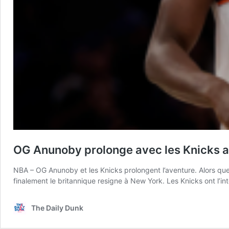
OG Anunoby prolonge avec les Knicks a
NBA – OG Anunoby et les Knicks prolongent l’aventure. Alors que 
finalement le britannique resigne à New York. Les Knicks ont l’i
The Daily Dunk