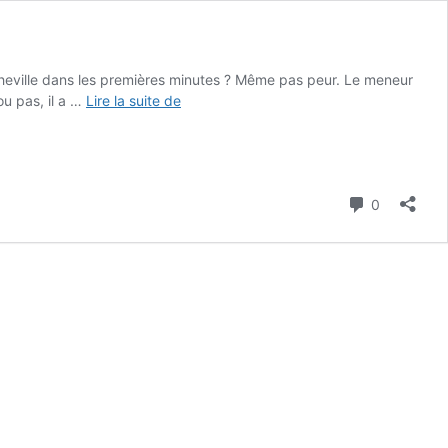
cheville dans les premières minutes ? Même pas peur. Le meneur
Nolan
ou pas, il a …
Lire la suite de
Traoré
solide
et
serein
Commenta
pour
0
ses
débuts
avec
les
Nets