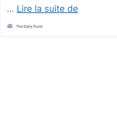
LeBron
…
Lire la suite de
James
enterre
le
The Daily Dunk
Big
3
et
mise
sur
la
force
du
collectif