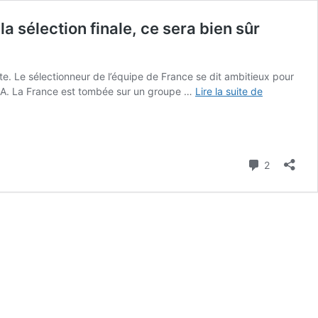
a sélection finale, ce sera bien sûr
e. Le sélectionneur de l’équipe de France se dit ambitieux pour
Le
NBA. La France est tombée sur un groupe …
Lire la suite de
coach
de
l’équipe
de
Commenta
2
France
craque
sur
Alex
Sarr
et
Zaccharie
Risacher
:
« Pour
la