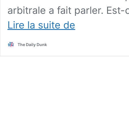
arbitrale a fait parler. Est
La
Lire la suite de
polémique
du
match
The Daily Dunk
Cavs
vs
Nets
:
il
y
avait-
il
faute
de
Collin
Sexton
sur
Kyrie