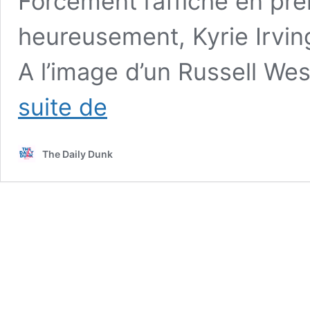
Forcément l’affiche en pr
heureusement, Kyrie Irving
A l’image d’un Russell W
Kyrie
suite de
Irving
trolle
Lebron
The Daily Dunk
James
après
qu’il
ait
raté
un
lancer
:
« C’est
lui
votre