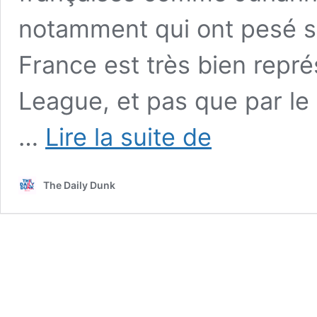
notamment qui ont pesé s
France est très bien rep
League, et pas que par le
Juhann
…
Lire la suite de
Begarin,
Olivier
Sarr,
The Daily Dunk
Moussa
Diabaté,
…
les
français
étaient
en
forme
cette