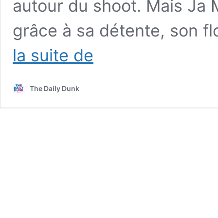
autour du shoot. Mais Ja 
grâce à sa détente, son fl
Ja
la suite de
Morant
claque
l’alleyoop
The Daily Dunk
buzzer
de
l’autre
côté
du
terrain
:
le
joueur
le
plus
spectaculaire
de