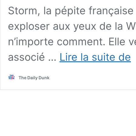
Storm, la pépite française 
exploser aux yeux de la W
n’importe comment. Elle 
Do
associé …
Lire la suite de
Ma
ve
du
The Daily Dunk
en
W
et
av
Le
Ja
en
co
s’il
vo